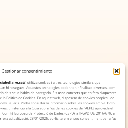
Gestionar consentimiento
ciabellaire.cat/
, utilitza cookies i altres tecnologies similars que
 hi navegues. Aquestes tecnologies poden tenir finalitats diverses, com
ció dels seus hàbits de navegació. Els usos concrets que en fem d’aquestes
de la Política de Cookies. En aquest web, disposem de cookies pròpies i de
ri dels usuaris. Podrà consultar la informació sobre les cookies amb el Botó
ookies. En atenció a la Guia sobre l’ús de les cookies de l’AEPD, aprovada el
 del Comitè Europeu de Protecció de Dades (CEPD); a l’RGPD-UE-2016/679, a
rera actualització, 23/01/2025, sol·licitarem el seu consentiment per a l’ús