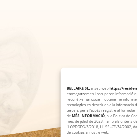
BELLAIRE SL,
al seu web
https://residen
emmagatzemen i recuperen informació quan
reconèixer un usuari i obtenir-ne informa
tecnologies es descriuen a la informació 
tercers per a l’accés i registre al formula
de
MÉS INFORMACIÓ
, a la Política de C
mes de juliol de 2023, i amb els criteris
l’LOPDGDD-3/2018, i l’LSSI-CE-34/2002, dar
de cookies al nostre web.