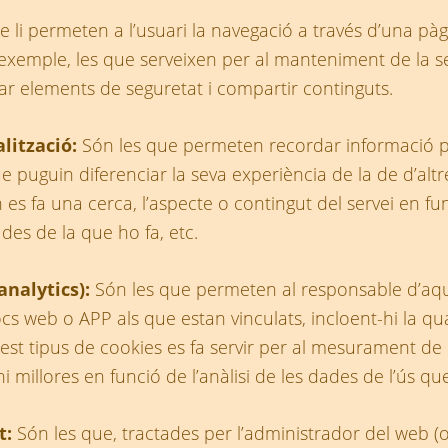
 li permeten a l’usuari la navegació a través d’una pàg
 exemple, les que serveixen per al manteniment de la se
zar elements de seguretat i compartir continguts.
alització:
Són les que permeten recordar informació per
puguin diferenciar la seva experiència de la de d’altr
es fa una cerca, l’aspecte o contingut del servei en fu
 des de la que ho fa, etc.
analytics):
Són les que permeten al responsable d’aque
cs web o APP als que estan vinculats, incloent-hi la qua
st tipus de cookies es fa servir per al mesurament de l’a
i millores en funció de l’anàlisi de les dades de l’ús que
t:
Són les que, tractades per l’administrador del web (