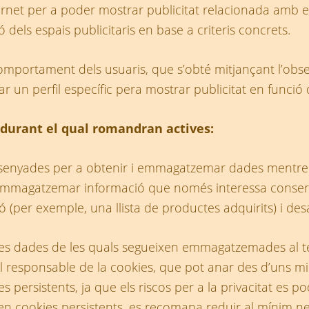
ernet per a poder mostrar publicitat relacionada amb el 
 dels espais publicitaris en base a criteris concrets.
portament dels usuaris, que s’obté mitjançant l’obse
 un perfil específic pera mostrar publicitat en funció 
 durant el qual romandran actives:
ssenyades per a obtenir i emmagatzemar dades mentre 
emmagatzemar informació que només interessa conserva
sió (per exemple, una llista de productes adquirits) i de
les dades de les quals segueixen emmagatzemades al te
l responsable de la cookies, que pot anar des d’uns mi
ies persistents, ja que els riscos per a la privacitat es
l·len cookies persistents, es recomana reduir al mínim 