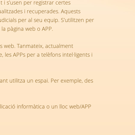
 i s’usen per registrar certes
litzades i recuperades. Aquests
ials per al seu equip. S’utilitzen per
e la pàgina web o APP.
es web. Tanmateix, actualment
 les APPs per a telèfons intel·ligents i
nt utilitza un espai. Per exemple, des
aplicació informàtica o un lloc web/APP