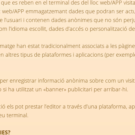
que es reben en el terminal des del lloc web/APP visitat
loc web/APP emmagatzemant dades que podran ser actua
 l’usuari i contenen dades anònimes que no són perjudic
com l’idioma escollit, dades d’accés o personalització d
matge han estat tradicionalment associats a les pàgin
n altres tipus de plataformes i aplicacions (per exemple,
per enregistrar informació anònima sobre com un visita
i ha utilitzat un «banner» publicitari per arribar-hi.
ació els pot prestar l’editor a través d’una plataforma, 
eu terminal.
IES?