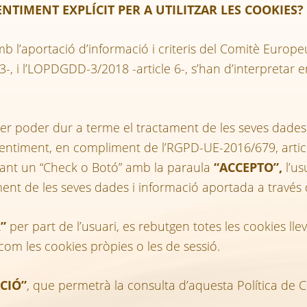
NTIMENT EXPLÍCIT PER A UTILITZAR LES COOKIES?
amb l’aportació d’informació i criteris del Comitè Euro
13-, i l’LOPDGDD-3/2018 -article 6-, s’han d’interpretar 
er poder dur a terme el tractament de les seves dades 
ntiment, en compliment de l’RGPD-UE-2016/679, article
ançant un “Check o Botó” amb la paraula
“ACCEPTO”,
l’us
ent de les seves dades i informació aportada a través d
”
per part de l’usuari, es rebutgen totes les cookies l
com les cookies pròpies o les de sessió.
CIÓ”
, que permetrà la consulta d’aquesta Política de C