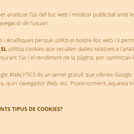
per analitzar l’ús del lloc web i mostrar publicitat amb 
navegació de l’usuari.
s i Analítiques perquè utilitzi el nostre lloc web i li per
 SL
utilitza cookies que recullen dades relatives a l’anàli
esurant l’ús i el rendiment de la pàgina, per optimitzar-l
le ANALYTICS és un servei gratuït que ofereix Google I
a, quin navegador Web, etc. Posteriorment, aquesta inf
NTS TIPUS DE COOKIES?