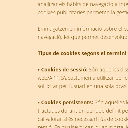
analitzar els hàbits de navegació a Int
cookies publicitàries permeten la gestió
Emmagatzemen informació sobre el com
navegació, fet que permet desenvolupar
Tipus de cookies segons el termini
• Cookies de sessió:
Són aquelles di
web/APP. S’acostumen a utilitzar per 
sol·licitat per l’usuari en una sola oca
• Cookies persistents:
Són aquelles 
tractades durant un període definit pe
cal valorar si és necessari l’ús de cook
sessió. En qualsevol cas, quan s’insta