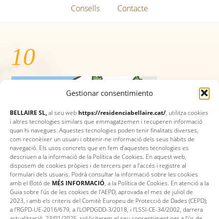
Consells
Contacte
10
Gestionar consentimiento
BELLAIRE SL,
al seu web
https://residenciabellaire.cat/
, utilitza cookies
i altres tecnologies similars que emmagatzemen i recuperen informació
quan hi navegues. Aquestes tecnologies poden tenir finalitats diverses,
com reconèixer un usuari i obtenir-ne informació dels seus hàbits de
navegació. Els usos concrets que en fem d’aquestes tecnologies es
descriuen a la informació de la Política de Cookies. En aquest web,
disposem de cookies pròpies i de tercers per a l’accés i registre al
formulari dels usuaris. Podrà consultar la informació sobre les cookies
amb el Botó de
MÉS INFORMACIÓ
, a la Política de Cookies. En atenció a la
Guia sobre l’ús de les cookies de l’AEPD, aprovada el mes de juliol de
2023, i amb els criteris del Comitè Europeu de Protecció de Dades (CEPD);
a l’RGPD-UE-2016/679, a l’LOPDGDD-3/2018, i l’LSSI-CE-34/2002, darrera
actualització, 23/01/2025, sol·licitarem el seu consentiment per a l’ús de