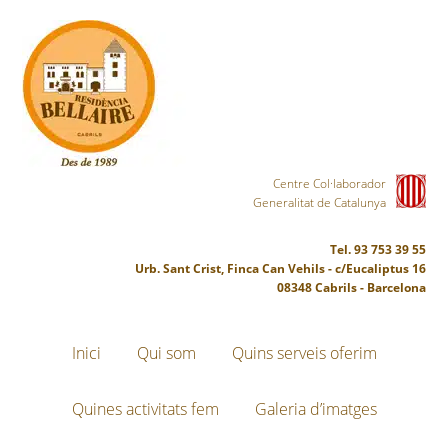
Centre Col·laborador
Generalitat de Catalunya
Tel. 93 753 39 55
Urb. Sant Crist, Finca Can Vehils - c/Eucaliptus 16
08348 Cabrils - Barcelona
Inici
Qui som
Quins serveis oferim
Quines activitats fem
Galeria d’imatges