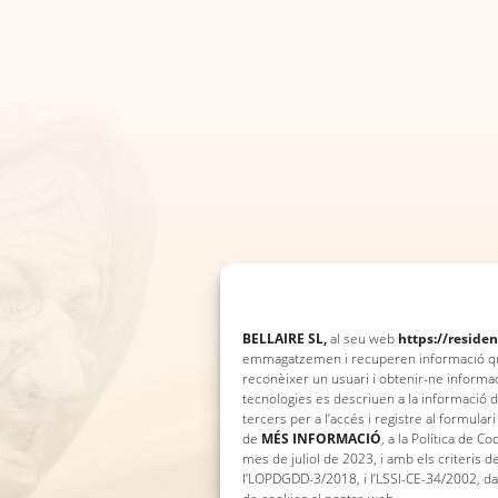
BELLAIRE SL,
al seu web
https://residen
emmagatzemen i recuperen informació quan
reconèixer un usuari i obtenir-ne informa
tecnologies es descriuen a la informació 
tercers per a l’accés i registre al formula
de
MÉS INFORMACIÓ
, a la Política de C
mes de juliol de 2023, i amb els criteris
l’LOPDGDD-3/2018, i l’LSSI-CE-34/2002, dar