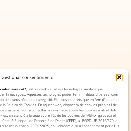
Gestionar consentimiento
ciabellaire.cat/
, utilitza cookies i altres tecnologies similars que
 hi navegues. Aquestes tecnologies poden tenir finalitats diverses, com
ció dels seus hàbits de navegació. Els usos concrets que en fem d’aquestes
de la Política de Cookies. En aquest web, disposem de cookies pròpies i de
ri dels usuaris. Podrà consultar la informació sobre les cookies amb el Botó
ookies. En atenció a la Guia sobre l’ús de les cookies de l’AEPD, aprovada el
 del Comitè Europeu de Protecció de Dades (CEPD); a l’RGPD-UE-2016/679, a
rera actualització, 23/01/2025, sol·licitarem el seu consentiment per a l’ús