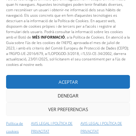
quan hi navegues. Aquestes tecnologies poden tenir finalitats diverses,
Consells
Contacte
com reconèixer un usuari i obtenir-ne informació dels seus hàbits de
navegació. Els usos concrets que en fem d’aquestes tecnologies es
descriuen a la informació de la Política de Cookies. En aquest web,
disposem de cookies pròpies i de tercers per a l’accés i registre al
auca_t
formulari dels usuaris. Podrà consultar la informació sobre les cookies
amb el Botó de
MÉS INFORMACIÓ
, a la Política de Cookies. En atenció a la
Guia sobre l’ús de les cookies de l’AEPD, aprovada el mes de juliol de
2023, i amb els criteris del Comitè Europeu de Protecció de Dades (CEPD);
a l’RGPD-UE-2016/679, a l’LOPDGDD-3/2018, i l’LSSI-CE-34/2002, darrera
actualització, 23/01/2025, sol·licitarem el seu consentiment per a l’ús de
cookies al nostre web.
ACEPTAR
DENEGAR
VER PREFERENCIAS
Política de
AVIS LEGAL I POLÍTICA DE
AVIS LEGAL I POLÍTICA DE
Avis legal i política de privacitat
|
Política de
cookies
cookies
PRIVACITAT
PRIVACITAT