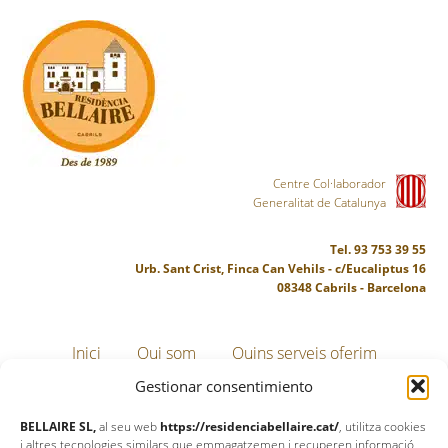
Centre Col·laborador
Generalitat de Catalunya
Tel. 93 753 39 55
Urb. Sant Crist, Finca Can Vehils - c/Eucaliptus 16
08348 Cabrils - Barcelona
Inici
Qui som
Quins serveis oferim
Gestionar consentimiento
Quines activitats fem
Galeria d’imatges
BELLAIRE SL,
al seu web
https://residenciabellaire.cat/
, utilitza cookies
i altres tecnologies similars que emmagatzemen i recuperen informació