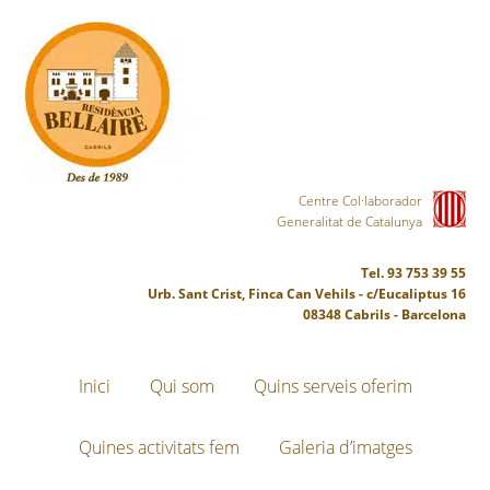
Centre Col·laborador
Generalitat de Catalunya
Tel. 93 753 39 55
Urb. Sant Crist, Finca Can Vehils - c/Eucaliptus 16
08348 Cabrils - Barcelona
Inici
Qui som
Quins serveis oferim
Quines activitats fem
Galeria d’imatges