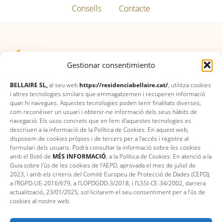
Consells
Contacte
1
Gestionar consentimiento
BELLAIRE SL,
al seu web
https://residenciabellaire.cat/
, utilitza cookies
i altres tecnologies similars que emmagatzemen i recuperen informació
quan hi navegues. Aquestes tecnologies poden tenir finalitats diverses,
com reconèixer un usuari i obtenir-ne informació dels seus hàbits de
navegació. Els usos concrets que en fem d’aquestes tecnologies es
descriuen a la informació de la Política de Cookies. En aquest web,
disposem de cookies pròpies i de tercers per a l’accés i registre al
formulari dels usuaris. Podrà consultar la informació sobre les cookies
amb el Botó de
MÉS INFORMACIÓ
, a la Política de Cookies. En atenció a la
Guia sobre l’ús de les cookies de l’AEPD, aprovada el mes de juliol de
2023, i amb els criteris del Comitè Europeu de Protecció de Dades (CEPD);
a l’RGPD-UE-2016/679, a l’LOPDGDD-3/2018, i l’LSSI-CE-34/2002, darrera
actualització, 23/01/2025, sol·licitarem el seu consentiment per a l’ús de
cookies al nostre web.