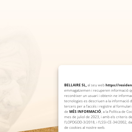
BELLAIRE SL,
al seu web
https://residen
emmagatzemen i recuperen informació quan
reconèixer un usuari i obtenir-ne informa
tecnologies es descriuen a la informació 
tercers per a l’accés i registre al formula
de
MÉS INFORMACIÓ
, a la Política de C
mes de juliol de 2023, i amb els criteris
l’LOPDGDD-3/2018, i l’LSSI-CE-34/2002, dar
de cookies al nostre web.