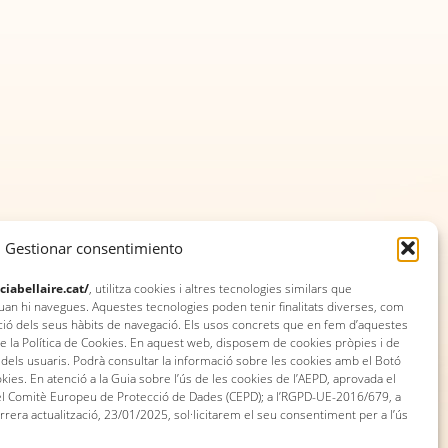
Gestionar consentimiento
ciabellaire.cat/
, utilitza cookies i altres tecnologies similars que
 hi navegues. Aquestes tecnologies poden tenir finalitats diverses, com
ció dels seus hàbits de navegació. Els usos concrets que en fem d’aquestes
de la Política de Cookies. En aquest web, disposem de cookies pròpies i de
ri dels usuaris. Podrà consultar la informació sobre les cookies amb el Botó
ookies. En atenció a la Guia sobre l’ús de les cookies de l’AEPD, aprovada el
 del Comitè Europeu de Protecció de Dades (CEPD); a l’RGPD-UE-2016/679, a
rera actualització, 23/01/2025, sol·licitarem el seu consentiment per a l’ús